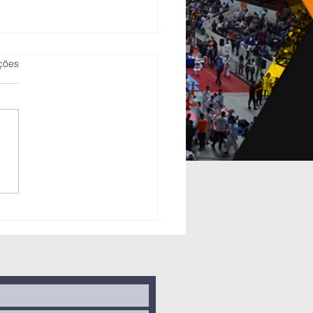
as.
ções
raná brilha
 Campeonato
asileiro
nior de Judô
6 e 07 de
tembro de
25)