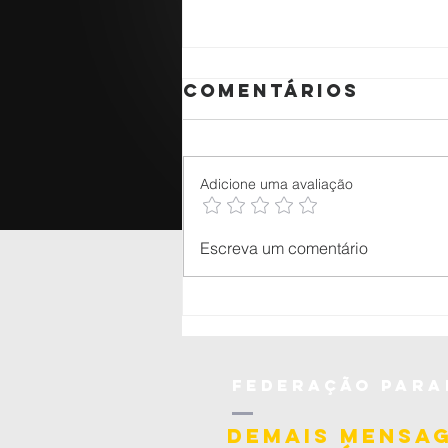
Comentários
Adicione uma avaliação
🥋 aluno do
Escreva um comentário
Judô Okano é
premiado
nacionalmente
pelo CNJ com
projeto
federação
para
voltado à
socioeducação
demais mensa