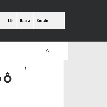
r
TJD
Galeria
Contato
dô