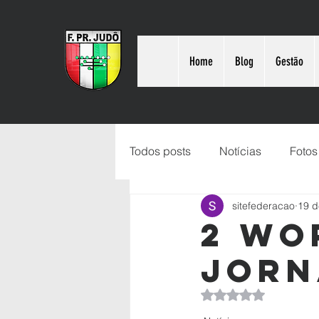
Home
Blog
Gestão
Todos posts
Notícias
Fotos
sitefederacao
19 d
2 Wo
Jorn
Avaliado com NaN d