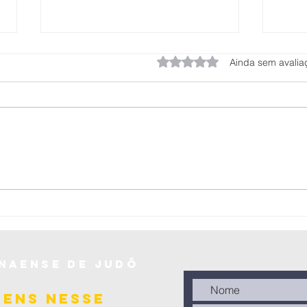
Avaliado com 0 de 5 estrel
Ainda sem avalia
Federação
Pa
Paranaense de
no
Judô realiza a
Br
Copa Cone Sul
Jú
de Judô –
(0
Sênior 2025 em
se
naense de judô
Laranjeiras do
20
Sul
gens nesse