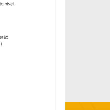
o nível.
erão 
( 