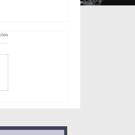
as.
ções
raná brilha
 Campeonato
asileiro
nior de Judô
6 e 07 de
tembro de
25)