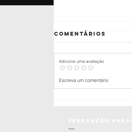
Comentários
Adicione uma avaliação
🥋 aluno do
Escreva um comentário
Judô Okano é
premiado
nacionalmente
pelo CNJ com
projeto
federação
para
voltado à
socioeducação