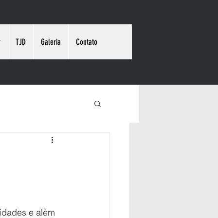
r
TJD
Galeria
Contato
idades e além 