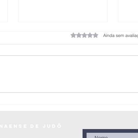
Avaliado com 0 de 5 estrel
Ainda sem avalia
Federação
Pa
Paranaense de
no
Judô realiza a
Br
Copa Cone Sul
Jú
de Judô –
(0
Sênior 2025 em
se
naense de judô
Laranjeiras do
20
Sul