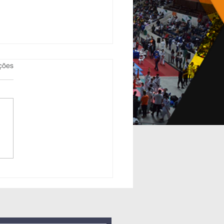
as.
ções
raná brilha
 Campeonato
asileiro
nior de Judô
6 e 07 de
tembro de
25)