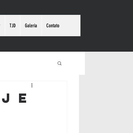
r
TJD
Galeria
Contato
J e