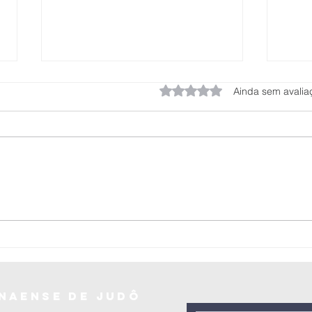
Avaliado com 0 de 5 estrel
Ainda sem avalia
Federação
Pa
Paranaense de
no
Judô realiza a
Br
Copa Cone Sul
Jú
de Judô –
(0
Sênior 2025 em
se
naense de judô
Laranjeiras do
20