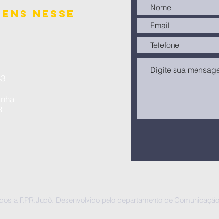
Sul
gens nesse
3​
inha
R
vados a F.PR.Judô. Desenvolvido pelo departamento de Comunicação