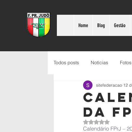
Home
Blog
Gestão
Todos posts
Notícias
Fotos
sitefederacao
12 d
Cale
da F
Avaliado com NaN d
Calendário FPrJ – 2