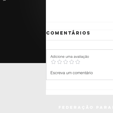
Comentários
Adicione uma avaliação
🥋 aluno do
Escreva um comentário
Judô Okano é
premiado
nacionalmente
pelo CNJ com
projeto
federação
para
voltado à