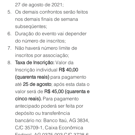
27 de agosto de 2021;
Os demais confrontos serão feitos 
nos demais finais de semana 
subseqüentes;
Duração do evento vai depender 
do número de inscritos;
Não haverá número limite de 
inscritos por associação;
Taxa de Inscrição: 
Valor da 
Inscrição individual 
R$ 40,00 
(quarenta reais)
 para pagamento 
até 
25 de agosto
; após esta data o 
valor será de 
R$ 45,00 (quarenta e 
cinco reais). 
Para pagamento 
antecipado poderá ser feita por 
depósito ou transferência 
bancário no: Banco Itaú, AG 3834, 
C/C 35709-1, Caixa Econômica 
Federal, AG 0375-003 C/C 3728-6 