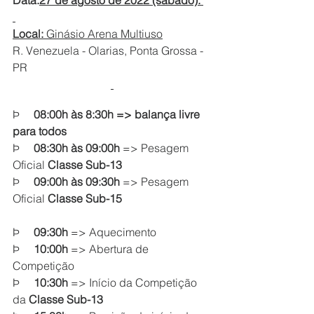
Data:
27 de agosto de 2022 (sábado). 
Local: 
Ginásio Arena Multiuso
R. Venezuela - Olarias, Ponta Grossa - 
PR
Þ     
08:00h às 8:30h => balança livre 
para todos
Þ     
08:30h às 09:00h 
=> Pesagem 
Oficial 
Classe Sub-13
Þ     
09:00h às 09:30h 
=> Pesagem 
Oficial 
Classe Sub-15
Þ     
09:30h 
=> Aquecimento
Þ     
10:00h 
=> Abertura de 
Competição
Þ     
10:30h 
=> Início da Competição 
da 
Classe Sub-13