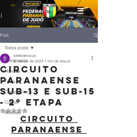
Post
Todos posts
sitefederacao
Todos posts
27 de jul. de 2022
1 min de leitura
Circuito
Notícias
Paranaense
Fotos
Sub-13 e Sub-15
Campeonatos
- 2º Etapa
Cursos
Avaliado com NaN de 5 estrelas.
Noticias
CIRCUITO 
PARANAENSE 