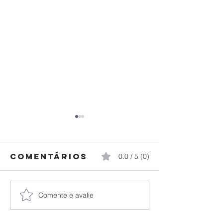
Comentários
0.0 / 5 (0)
Comente e avalie
Federação
🥋 aluno
Paranaense
Judô Ok
de Judô