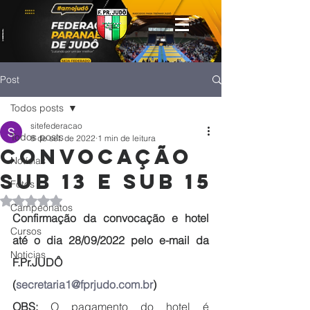
Post
Todos posts
sitefederacao
Todos posts
8 de set. de 2022
1 min de leitura
Convocação
Notícias
Sub 13 e Sub 15
Fotos
Avaliado com NaN de 5 estrelas.
Campeonatos
Confirmação da convocação e hotel 
Cursos
até o dia 28/09/2022 pelo e-mail da 
Noticias
F.Pr.JUDÔ
(
secretaria1@fprjudo.com.br
)
OBS: 
O pagamento do hotel é 