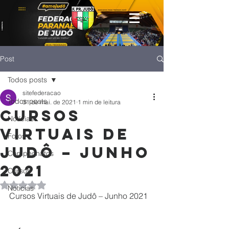
Post
Todos posts
sitefederacao
Todos posts
31 de mai. de 2021
1 min de leitura
Cursos
Notícias
Virtuais de
Fotos
Judô – Junho
Campeonatos
2021
Cursos
Avaliado com NaN de 5 estrelas.
Noticias
Cursos Virtuais de Judô – Junho 2021