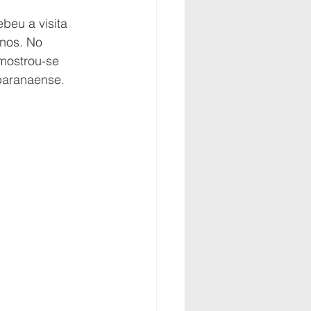
beu a visita 
nos. No 
mostrou-se 
 paranaense.