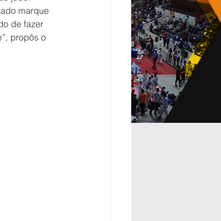
utado marque 
do de fazer 
”, propôs o 