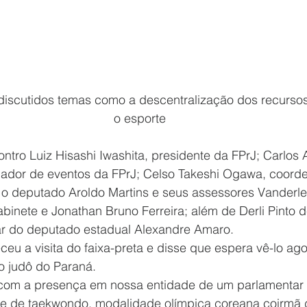
discutidos temas como a descentralização dos recursos
o esporte
ntro Luiz Hisashi Iwashita, presidente da FPrJ; Carlos 
ador de eventos da FPrJ; Celso Takeshi Ogawa, coord
 o deputado Aroldo Martins e seus assessores Vanderlei
inete e Jonathan Bruno Ferreira; além de Derli Pinto d
ar do deputado estadual Alexandre Amaro.
ceu a visita do faixa-preta e disse que espera vê-lo ago
o judô do Paraná.
om a presença em nossa entidade de um parlamentar d
tre de taekwondo, modalidade olímpica coreana coirmã d