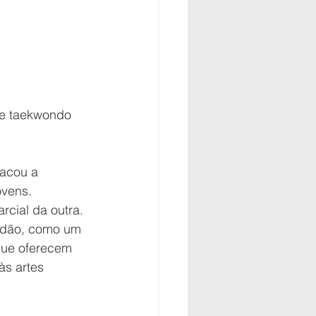
 de taekwondo
acou a 
ovens.
cial da outra. 
adão, como um 
que oferecem 
às artes 