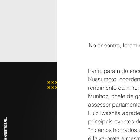
No encontro, foram 
Participaram do enco
Kussumoto, coorden
rendimento da FPrJ;
Munhoz, chefe de gab
assessor parlament
Luiz Iwashita agrade
principais eventos d
“Ficamos honrados c
é faixa-preta e mes