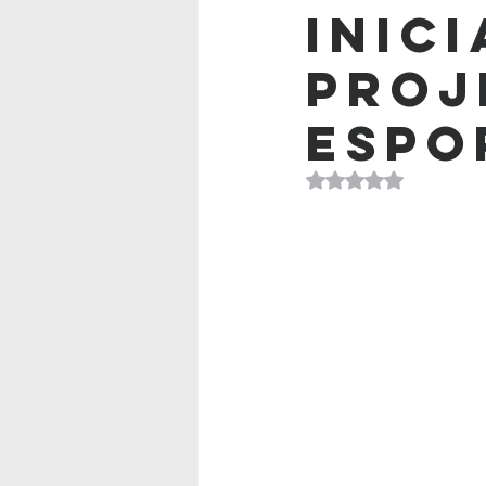
inici
proj
espo
Avaliado com NaN d