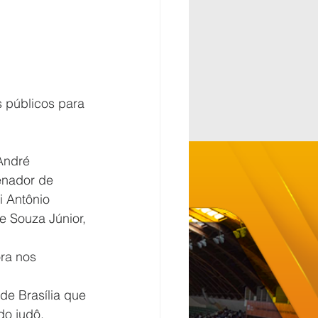
 públicos para 
André 
enador de 
 Antônio 
e Souza Júnior, 
ra nos 
e Brasília que 
o judô. 