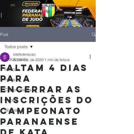
Post
Todos posts
sitefederacao
Todos posts
22 de out. de 2020
1 min de leitura
Faltam 4 dias
Notícias
para
Fotos
encerrar as
Campeonatos
inscrições do
Cursos
Campeonato
Noticias
Paranaense
de Kata