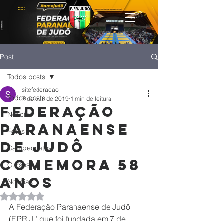
Post
Todos posts
sitefederacao
Todos posts
7 de out. de 2019
1 min de leitura
Federação
Notícias
Paranaense
Fotos
de Judô
Campeonatos
comemora 58
Cursos
anos
Noticias
Avaliado com NaN de 5 estrelas.
A Federação Paranaense de Judô 
(F.PR.J.) que foi fundada em 7 de 