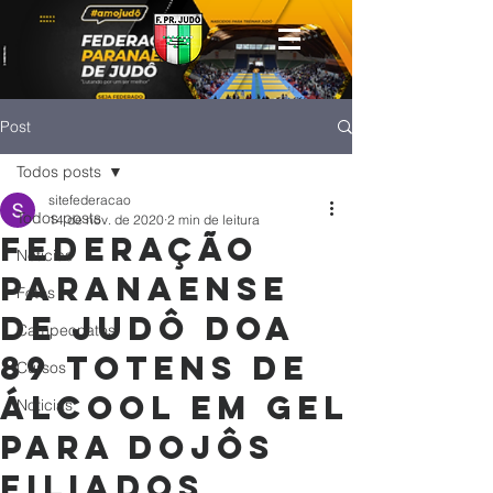
Post
Todos posts
sitefederacao
Todos posts
14 de nov. de 2020
2 min de leitura
Federação
Notícias
Paranaense
Fotos
de Judô doa
Campeonatos
89 totens de
Cursos
álcool em gel
Noticias
para dojôs
filiados