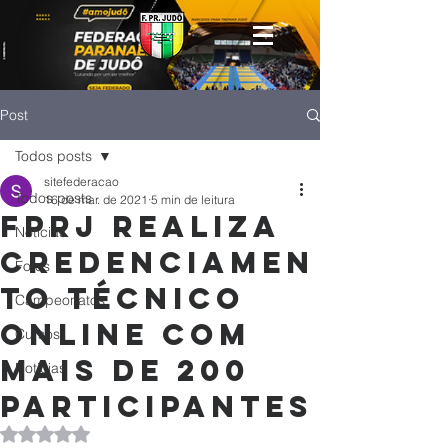
Post
Todos posts
sitefederacao
Todos posts
16 de mar. de 2021
5 min de leitura
FPrJ realiza
Notícias
credenciamen
Fotos
to técnico
Campeonatos
online com
Cursos
mais de 200
Noticias
participantes
Avaliado com NaN de 5 estrelas.