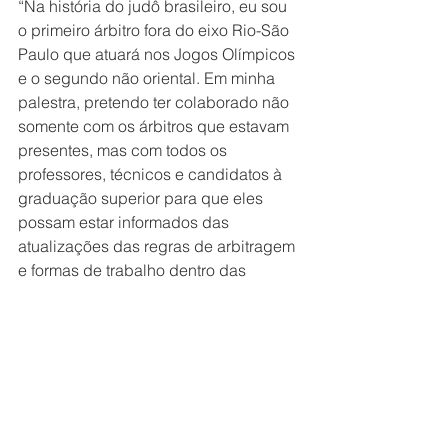
“Na história do judô brasileiro, eu sou 
o primeiro árbitro fora do eixo Rio-São 
Paulo que atuará nos Jogos Olímpicos 
e o segundo não oriental. Em minha 
palestra, pretendo ter colaborado não 
somente com os árbitros que estavam 
presentes, mas com todos os 
professores, técnicos e candidatos à 
graduação superior para que eles 
possam estar informados das 
atualizações das regras de arbitragem 
e formas de trabalho dentro das 
competições do circuito internacional 
de judô. Espero que algumas dessas 
informações possam ser utilizadas 
posteriormente em eventos regionais, 
estaduais e nacionais.” 