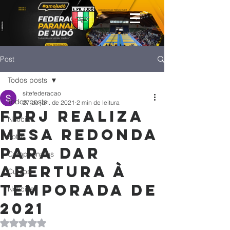
Post
Todos posts
sitefederacao
Todos posts
27 de jan. de 2021
2 min de leitura
FPrJ realiza
Notícias
mesa redonda
Fotos
para dar
Campeonatos
abertura à
Cursos
temporada de
Noticias
2021
Avaliado com NaN de 5 estrelas.