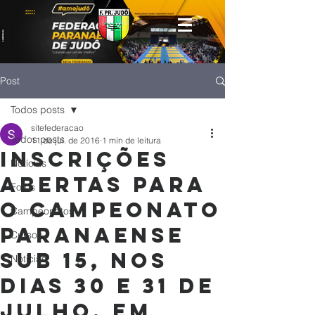
Post
Todos posts
sitefederacao
Todos posts
11 de jul. de 2016
1 min de leitura
Inscrições
Notícias
abertas para
Fotos
o Campeonato
Campeonatos
Paranaense
Cursos
Sub 15, nos
Noticias
dias 30 e 31 de
julho, em