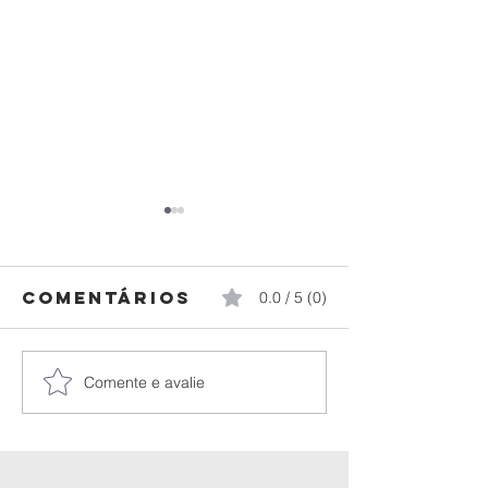
Comentários
0.0 / 5 (0)
Comente e avalie
Federação
Paraná
Paranaense
brilha n
de Judô
Campeon
realiza a
Brasilei