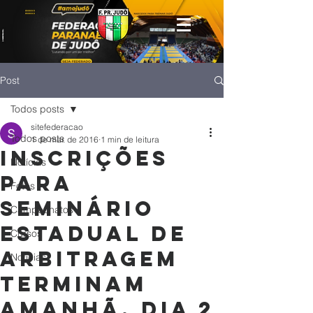
Post
Todos posts
sitefederacao
Todos posts
1 de mar. de 2016
1 min de leitura
Inscrições
Notícias
para
Fotos
Seminário
Campeonatos
Estadual de
Cursos
Arbitragem
Noticias
terminam
amanhã, dia 2