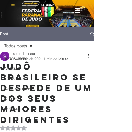
Post
Todos posts
sitefederacao
Todos posts
24 de fev. de 2021
1 min de leitura
Judô
Notícias
brasileiro se
Fotos
despede de um
Campeonatos
dos seus
Cursos
maiores
Noticias
dirigentes
Avaliado com NaN de 5 estrelas.