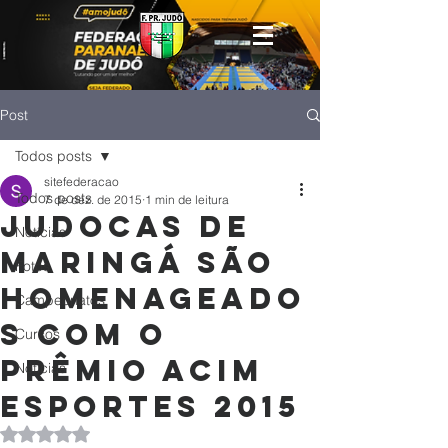
Post
Todos posts
sitefederacao
Todos posts
7 de dez. de 2015
1 min de leitura
Judocas de
Notícias
Maringá são
Fotos
homenageado
Campeonatos
s com o
Cursos
prêmio ACIM
Noticias
Esportes 2015
Avaliado com NaN de 5 estrelas.