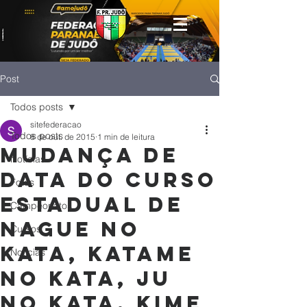
Post
Todos posts
sitefederacao
Todos posts
8 de out. de 2015
1 min de leitura
Mudança de
Notícias
data do curso
Fotos
estadual de
Campeonatos
Nague no
Cursos
Kata, Katame
Noticias
no Kata, Ju
no Kata, Kime