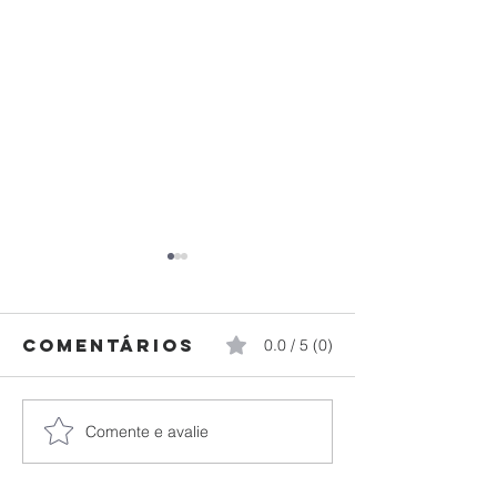
Comentários
0.0 / 5 (0)
Comente e avalie
Federação
Paraná
Paranaense
brilha n
de Judô
Campeon