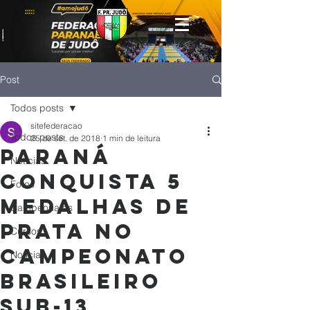
Post
Todos posts
sitefederacao
Todos posts
25 de set. de 2018
1 min de leitura
Paraná
Notícias
conquista 5
Fotos
medalhas de
Campeonatos
prata no
Cursos
Campeonato
Noticias
Brasileiro
Sub-13