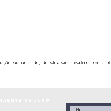
Federação
Pa
Paranaense de
no
Judô realiza a
Br
Copa Cone Sul
Jú
de Judô –
(0
Sênior 2025 em
se
Laranjeiras do
20
as.
Sul
ração paranaense de judo pelo apoio e investimento nos atlet
naense de judô