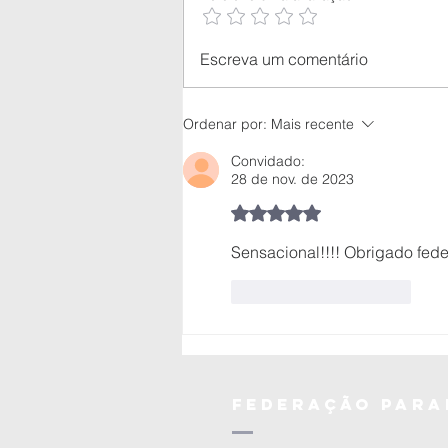
🥋 aluno do
Escreva um comentário
Judô Okano é
premiado
Ordenar por:
Mais recente
nacionalmente
pelo CNJ com
Convidado:
projeto
28 de nov. de 2023
voltado à
Avaliado com 5 de 5 estrel
socioeducação
Sensacional!!!! Obrigado fede
Curtir
Responder
federação
para