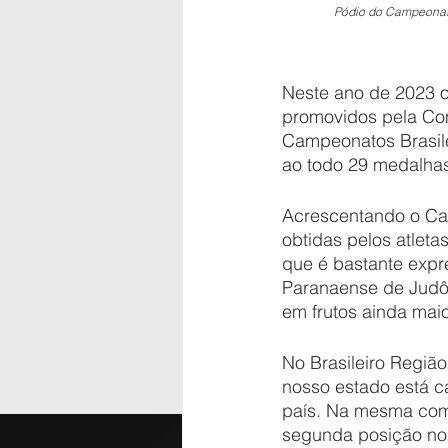
Pódio do Campeonato
Neste ano de 2023 o
promovidos pela Con
Campeonatos Brasile
ao todo 29 medalha
Acrescentando o Ca
obtidas pelos atlet
que é bastante expr
Paranaense de Judô 
em frutos ainda mai
No Brasileiro Regiã
nosso estado está c
país. Na mesma comp
segunda posição no