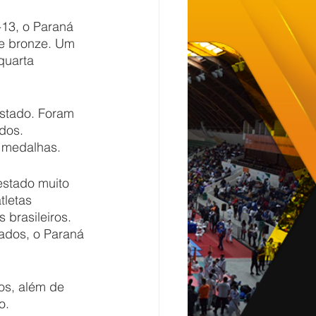
13, o Paraná 
de bronze. Um 
quarta 
estado. Foram 
dos. 
 medalhas. 
estado muito 
tletas 
brasileiros. 
ados, o Paraná 
os, além de 
o.