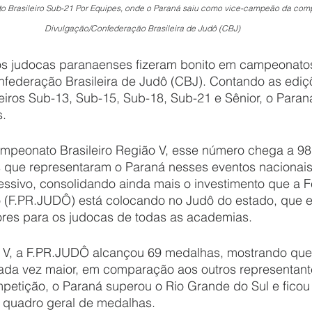
 Brasileiro Sub-21 Por Equipes, onde o Paraná saiu como vice-campeão da compe
Divulgação/Confederação Brasileira de Judô (CBJ)
s judocas paranaenses fizeram bonito em campeonatos
federação Brasileira de Judô (CBJ). Contando as ediç
iros Sub-13, Sub-15, Sub-18, Sub-21 e Sênior, o Paran
s.
mpeonato Brasileiro Região V, esse número chega a 9
as que representaram o Paraná nesses eventos nacionai
essivo, consolidando ainda mais o investimento que a 
(F.PR.JUDÔ) está colocando no Judô do estado, que e
ores para os judocas de todas as academias.
o V, a F.PR.JUDÔ alcançou 69 medalhas, mostrando que 
ada vez maior, em comparação aos outros representante
etição, o Paraná superou o Rio Grande do Sul e ficou
 quadro geral de medalhas.