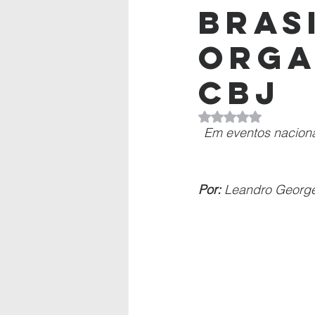
Bras
orga
CBJ
Avaliado com NaN d
Em eventos naciona
Por: 
Leandro George