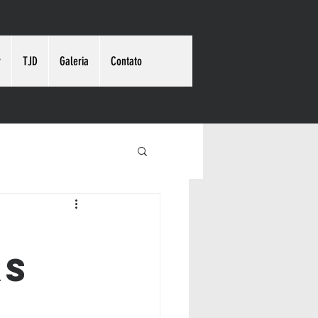
r
TJD
Galeria
Contato
as