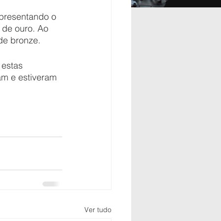
presentando o 
 de ouro. Ao 
de bronze. 
 estas 
am e estiveram 
Ver tudo