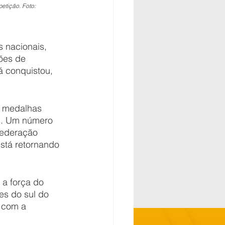
tição. Foto: 
 nacionais, 
ões de 
á conquistou, 
8 medalhas 
s. Um número 
Federação 
stá retornando 
a força do 
s do sul do 
 com a 