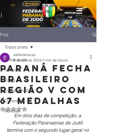
Post
Todos posts
sitefederacao
Todos posts
8 de abr. de 2024
2 min de leitura
Paraná fecha
Notícias
Brasileiro
Fotos
Região V com
Campeonatos
67 medalhas
Cursos
Avaliado com NaN de 5 estrelas.
Noticias
Em dois dias de competição, a 
Federação Paranaense de Judô 
termina com o segundo lugar geral no 