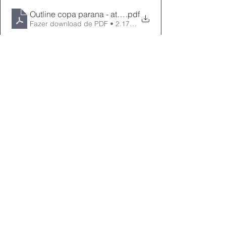
Outline copa parana - atualizado em 06-09-2022
.pdf
Fazer download de PDF • 2.17MB
Ver tudo
Posts recentes