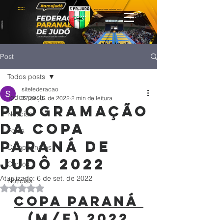
Post
Todos posts
sitefederacao
Todos posts
27 de jul. de 2022
2 min de leitura
Programação
Notícias
da Copa
Fotos
Paraná de
Campeonatos
Judô 2022
Cursos
Atualizado:
6 de set. de 2022
Noticias
Avaliado com NaN de 5 estrelas.
COPA PARANÁ 
(M/F) 2022