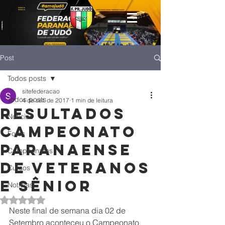
Post
Todos posts
sitefederacao
Todos posts
4 de set. de 2017
1 min de leitura
Resultados
Notícias
Campeonato
Fotos
Paranaense
Campeonatos
de Veteranos
Cursos
e Sênior
Noticias
Avaliado com NaN de 5 estrelas.
Neste final de semana dia 02 de 
Setembro aconteceu o Campeonato 