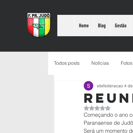
Home
Blog
Gestão
Todos posts
Notícias
Fotos
sitefederacao
4 de
Reun
Avaliado com NaN d
Começando o ano co
Paranaense de Judô
Será um momento de 