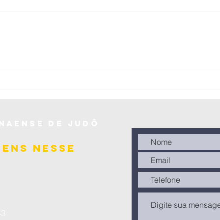
Federação
Pa
Paranaense de
no
Judô realiza a
Br
Copa Cone Sul
Jú
de Judô –
(0
Sênior 2025 em
se
naense de judô
Laranjeiras do
20
Sul
gens nesse
3​