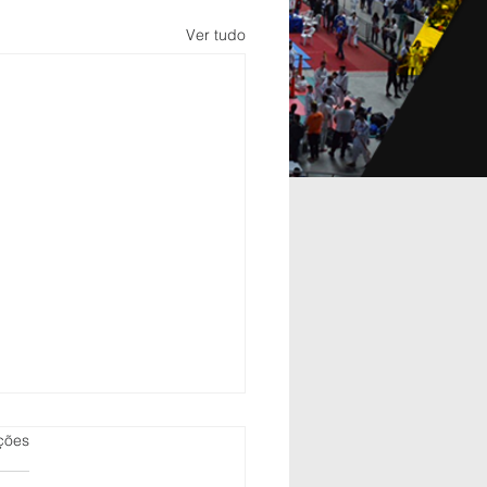
Ver tudo
as.
ções