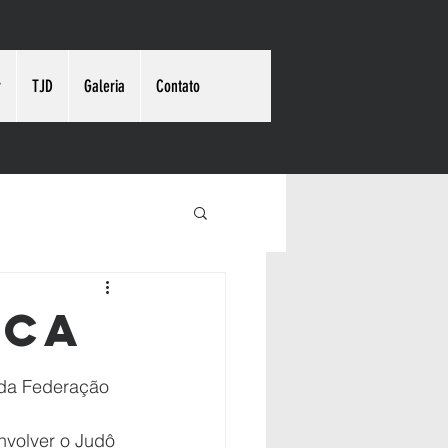
r
TJD
Galeria
Contato
ica
da Federação 
volver o Judô 