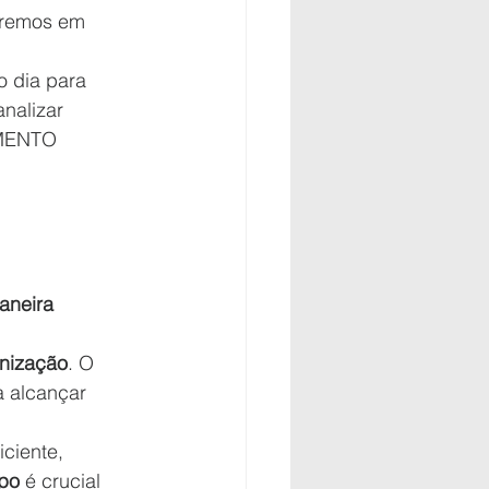
eremos em 
 dia para 
nalizar 
AMENTO 
aneira 
nização
. O 
a alcançar 
ciente, 
po
 é crucial 