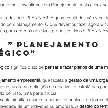
anto mais investirmos em Planejamento, mais eficaz s
 traduzindo, PLANEJAR. Alguns resultados não vem do
do com planejamento. O que devemos fazer agora é ca
á-las para obter os objetivos propostos. Isso é PLANEJ
É  ” PLANEJAMENTO 
ÉGICO”
égico
 significa o ato de 
pensar e fazer planos de uma m
ejamento empresarial
, que facilita a 
gestão de uma orga
gico auxilia na definição de objetivos e estratégias par
do por isso, uma parte crucial.
mente significa usar os recursos disponíveis de forma efi
ividade de um indivíduo ou empresa. A 
gestão do tem