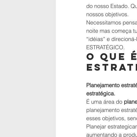
do nosso Estado. Qu
nossos objetivos.
Necessitamos pensar
noite mas começa tu
“idéias” e direcion
ESTRATÉGICO.
O QUE 
ESTRAT
Planejamento estrat
estratégica.
É uma área do 
plan
planejamento estraté
esses objetivos, sen
Planejar estrategica
aumentando a produt