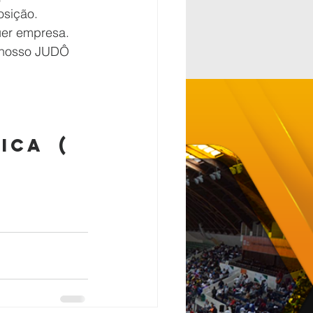
osição. 
uer empresa.
 nosso JUDÔ 
ca  ( 