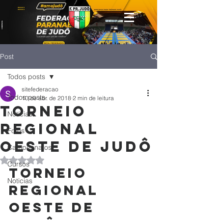
Post
Todos posts
sitefederacao
Todos posts
10 de abr. de 2018
2 min de leitura
TORNEIO
Notícias
REGIONAL
Fotos
OESTE DE JUDÔ
Campeonatos
Avaliado com NaN de 5 estrelas.
Cursos
TORNEIO 
Noticias
REGIONAL 
OESTE DE 