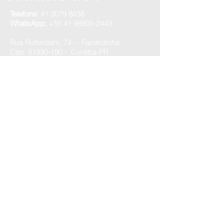
Telefone:
41 3079 8638
WhatsApp:
+55 41 98805-2443
Rua Rotterdam, 74 – Fazendinha
Cep: 81330-190 - Curitiba-PR