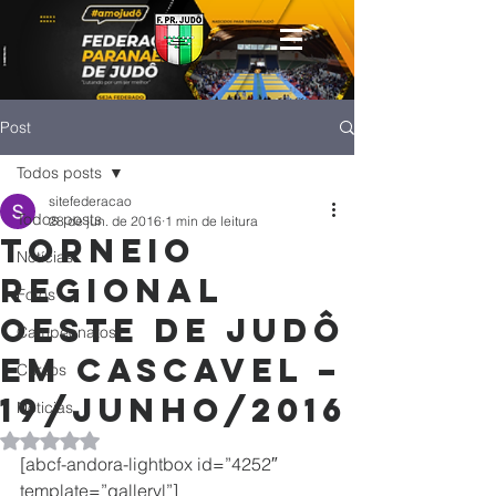
Post
Todos posts
sitefederacao
Todos posts
28 de jun. de 2016
1 min de leitura
Torneio
Notícias
Regional
Fotos
Oeste de Judô
Campeonatos
em Cascavel –
Cursos
19/Junho/2016
Noticias
Avaliado com NaN de 5 estrelas.
[abcf-andora-lightbox id=”4252″ 
template=”galleryl”]