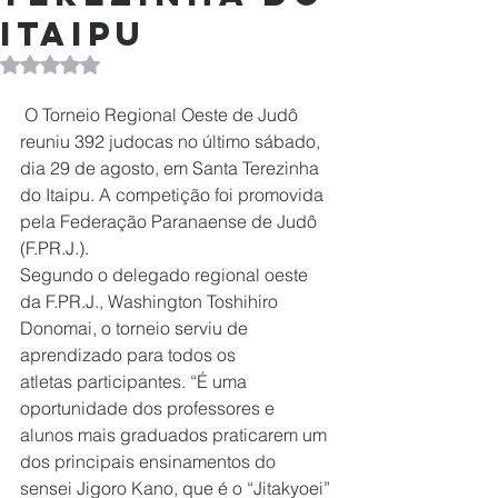
Itaipu
Avaliado com NaN de 5 estrelas.
 O Torneio Regional Oeste de Judô 
reuniu 392 judocas no último sábado, 
dia 29 de agosto, em Santa Terezinha 
do Itaipu. A competição foi promovida 
pela Federação Paranaense de Judô 
(F.PR.J.).
Segundo o delegado regional oeste 
da F.PR.J., Washington Toshihiro 
Donomai, o torneio serviu de 
aprendizado para todos os 
atletas participantes. “É uma 
oportunidade dos professores e 
alunos mais graduados praticarem um 
dos principais ensinamentos do 
sensei Jigoro Kano, que é o “Jitakyoei” 