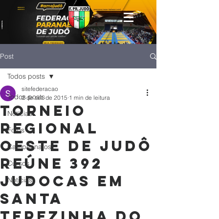
Post
Todos posts
sitefederacao
Todos posts
2 de set. de 2015
1 min de leitura
Torneio
Notícias
Regional
Fotos
Oeste de Judô
Campeonatos
reúne 392
Cursos
judocas em
Noticias
Santa
Terezinha do