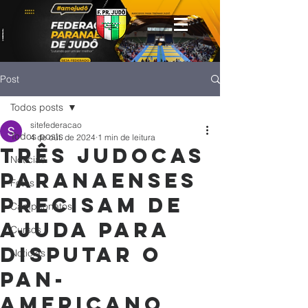
Post
Todos posts
sitefederacao
Todos posts
4 de out. de 2024
1 min de leitura
Três judocas
Notícias
paranaenses
Fotos
precisam de
Campeonatos
ajuda para
Cursos
disputar o
Noticias
Pan-
Americano