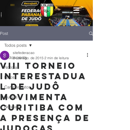
Post
Todos posts
sitefederacao
Todos posts
24 de ago. de 2015
2 min de leitura
VIII Torneio
Notícias
Interestadua
Fotos
l de Judô
Campeonatos
movimenta
Cursos
Curitiba com
Noticias
a presença de
judocas