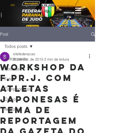
Post
Todos posts
sitefederacao
Todos posts
20 de out. de 2015
2 min de leitura
Workshop da
Notícias
F.PR.J. com
Fotos
atletas
Campeonatos
japonesas é
Cursos
tema de
Noticias
reportagem
da Gazeta do