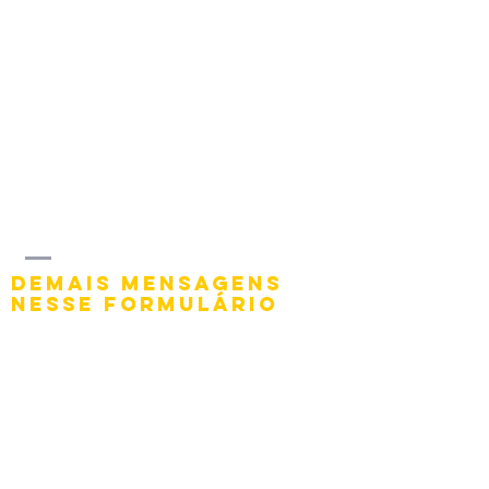
federação
paranaense
de judô
demais mensagens
nesse formulário
Contate-nos
Telefone:
41 3079 8638
WhatsApp:
+55 41 98805-2443
Rua Rotterdam, 74 – Fazendinha
Cep: 81330-190 - Curitiba-PR