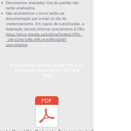
Documentos anexados fora do padrão não
serão analisados.
Não aceitaremos o envio tardio da
documentação por e-mail no dia do
credenciamento. Em casos de substituição, a
federação deverá informar previamente à CBJ.
https://drive.google.com/drive/folders/1IPd_-
_zW-sOnb1cRs-ARU-KevR5cGXj6?
usp=sharing
Processos de Adesão Grand Prix + TC
Portugal e Grand Slam + TC Paris
2023