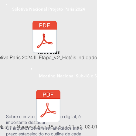
Seletiva Nacional Projeto Paris 2024
03/01/2023
tiva Paris 2024 lIl Etapa_v.2_Hotéis Indidados (1).pdf
Meeting Nacional Sub-18 e Sub-21
Sobre o envio de documento digital, é
importante destacar:
 Meeting Nacional Sub-18 e Sub-21_v.2_02-01-2023.pdf
Os arquivos devem ser anexados até o
prazo estabelecido no outline de cada