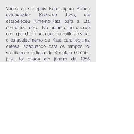
Vários anos depois Kano Jigoro Shihan
estabelecido Kodokan Judo, ele
estabeleceu Kime-no-Kata para a luta
combativa séria. No entanto, de acordo
com grandes mudanças no estilo de vida,
o estabelecimento de Kata para legítima
defesa, adequando para os tempos foi
solicitado e solicitando Kodokan Goshin-
jutsu foi criada em janeiro de 1956
referindo-se às técnicas de várias artes
marciais diferentes.
Essas técnicas permitem que alguém se
defenda de mãos vazias contra atacantes
armados ou desarmados e incorporam o
conceito de cooperação mútua de Judo
que diz “pare a alabarda, termine com o
mínimo de ferimentos”.
Este Conteúdo de técnicas consiste em