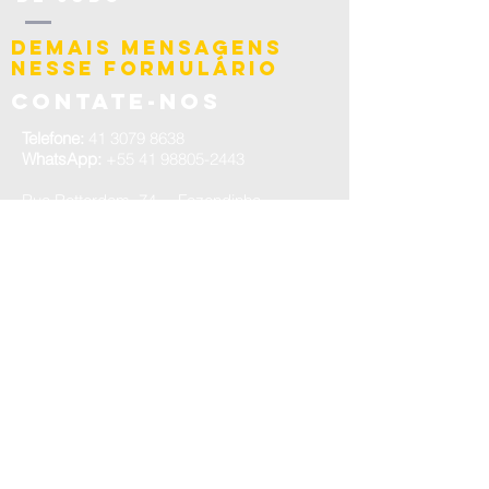
Federação
demais mensagens
Paranaense
nesse formulário
de Judô
Contate-nos
Telefone:
41 3079 8638
WhatsApp:
+55 41 98805-2443
Rua Rotterdam, 74 – Fazendinha
Cep: 81330-190 - Curitiba-PR