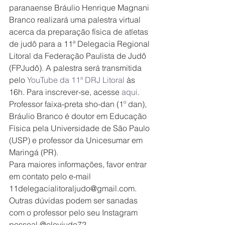
paranaense Bráulio Henrique Magnani 
Branco realizará uma palestra virtual 
acerca da preparação física de atletas 
de judô para a 11ª Delegacia Regional 
Litoral da Federação Paulista de Judô 
(FPJudô). A palestra será transmitida 
pelo 
YouTube da 11ª DRJ Litoral
 às 
16h. Para inscrever-se, acesse 
aqui
.
Professor faixa-preta sho-dan (1º dan), 
Bráulio Branco é doutor em Educação 
Física pela Universidade de São Paulo 
(USP) e professor da Unicesumar em 
Maringá (PR).
Para maiores informações, favor entrar 
em contato pelo e-mail 
11delegacialitoraljudo@gmail.com. 
Outras dúvidas podem ser sanadas 
com o professor pelo seu Instagram 
pessoal @eloyjudo72.