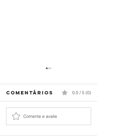
Comentários
0.0 / 5 (0)
Comente e avalie
Federação
Paraná
Paranaense
brilha n
de Judô
Campeon