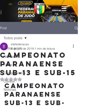
Post
Todos posts
sitefederacao
Todos posts
6 de jun. de 2019
1 min de leitura
Campeonato
Notícias
Paranaense
Fotos
Sub-13 e Sub-15
Campeonatos
Avaliado com NaN de 5 estrelas.
Cursos
Campeonato 
Noticias
Paranaense 
Sub-13 e Sub-