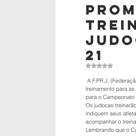
pro
trei
judo
21
Avaliado com NaN d
 A F.PR.J. (Federação Paranaense de Judô) promove neste sábado, 30 de abril, um 
treinamento para as 
para o Campeonato B
Os judocas treinarão
indiquem seus atlet
acompanhar o trein
Lembrando que o Cam