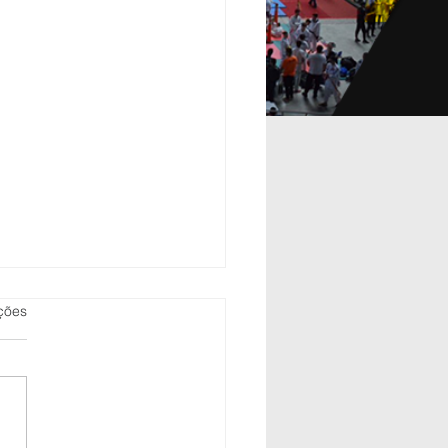
as.
ções