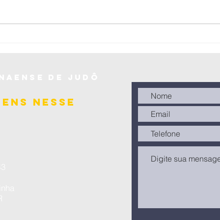
Federação
Pa
Paranaense de
no
Judô realiza a
Br
Copa Cone Sul
Jú
de Judô –
(0
Sênior 2025 em
se
naense de judô
Laranjeiras do
20
Sul
gens nesse
3​
inha
R