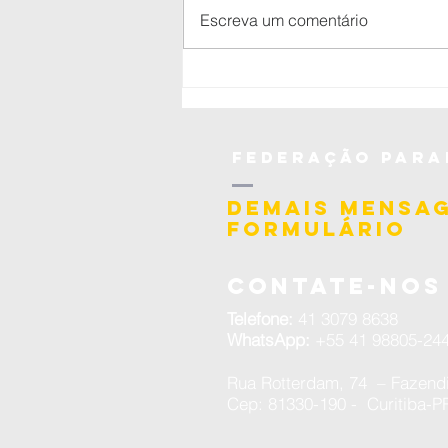
🥋 aluno do
Escreva um comentário
Judô Okano é
premiado
nacionalmente
pelo CNJ com
projeto
federação
para
voltado à
socioeducação
demais mensa
formulário
Contate-nos
Telefone:
41 3079 8638
WhatsApp:
+55 41 98805-244
Rua Rotterdam, 74 – Fazend
Cep: 81330-190 - Curitiba-P