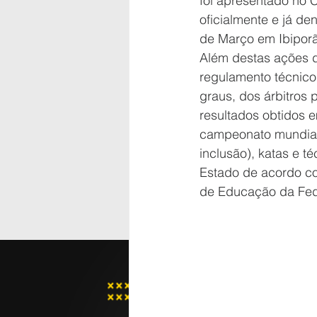
foi apresentado no C
oficialmente e já d
de Março em Ibiporã
Além destas ações d
regulamento técnico
graus, dos árbitros 
resultados obtidos e
campeonato mundial, 
inclusão), katas e t
Estado de acordo co
de Educação da Fed