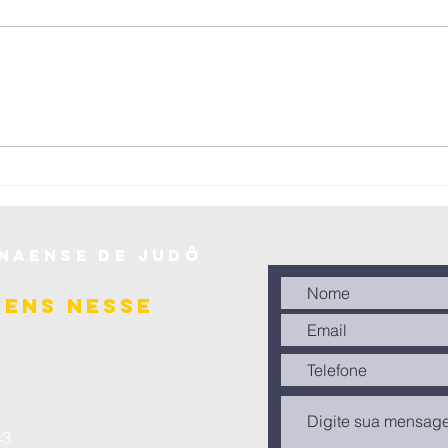
Federação
Pa
Paranaense de
no
Judô realiza a
Br
Copa Cone Sul
Jú
de Judô –
(0
Sênior 2025 em
se
naense de judô
Laranjeiras do
20
Sul
gens nesse
3​