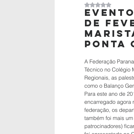
Avaliado com NaN d
Evento
de fev
Marista
Ponta 
A Federação Paranae
Técnico no Colégio M
Regionais, as palest
como o Balanço Gera
Para este ano de 20
encarregado agora n
federação, os depar
também foi mais um 
patrocinadores) fic