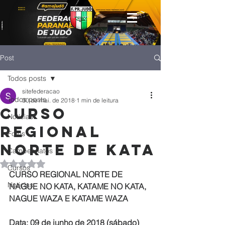
Post
Todos posts
sitefederacao
Todos posts
30 de mai. de 2018
1 min de leitura
CURSO
Notícias
REGIONAL
Fotos
NORTE DE KATA
Campeonatos
Avaliado com NaN de 5 estrelas.
Cursos
CURSO REGIONAL NORTE DE 
Noticias
NAGUE NO KATA, KATAME NO KATA, 
NAGUE WAZA E KATAME WAZA
Data: 09 de junho de 2018 (sábado)