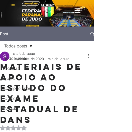
Post
Todos posts
sitefederacao
Todos posts
18 de nov. de 2020
1 min de leitura
Materiais de
Notícias
apoio ao
Fotos
estudo do
Campeonatos
Exame
Cursos
Estadual de
Noticias
Dans
Avaliado com NaN de 5 estrelas.