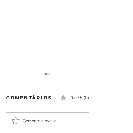
Comentários
0.0 / 5 (0)
Comente e avalie
Federação
Paraná
Paranaense
brilha n