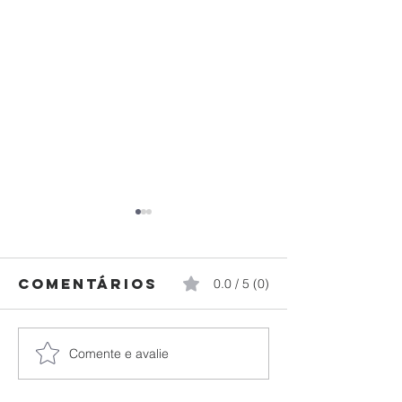
Comentários
0.0 / 5 (0)
Comente e avalie
Federação
Paraná
Paranaense
brilha n