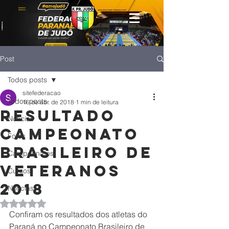
Post
Todos posts
sitefederacao
Todos posts
16 de abr. de 2018
1 min de leitura
Resultado
Notícias
Campeonato
Fotos
Brasileiro de
Campeonatos
Veteranos
Cursos
2018
Noticias
Avaliado com NaN de 5 estrelas.
Confiram os resultados dos atletas do 
Paraná no Campeonato Brasileiro de 