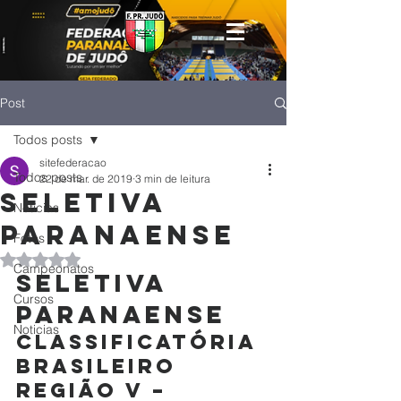
Post
Todos posts
sitefederacao
Todos posts
22 de mar. de 2019
3 min de leitura
SELETIVA
Notícias
PARANAENSE
Fotos
Avaliado com NaN de 5 estrelas.
Campeonatos
SELETIVA 
Cursos
PARANAENSE
Noticias
CLASSIFICATÓRIA 
BRASILEIRO 
REGIÃO V –