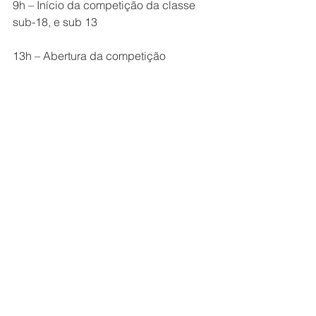
9h – Início da competição da classe 
sub-18, e sub 13
13h – Abertura da competição
13h – Previsão de início da 
competição da classe sub-21 e sub 15
15h – Previsão de início da 
competição da classe sênior
Na repesagem os atletas sorteados, 
não podendo ultrapassar 5% do peso 
da sua categoria, pois senão serão 
desclassificados:
8h às 8h45 – Pesagem Oficial Classe 
Sub-18
12h às 12h45 – Pesagem Oficial 
Classe Sub-21
14h30 às 15h15 – Pesagem Oficial 