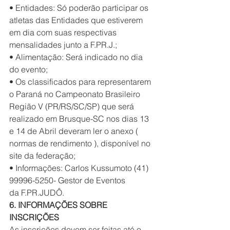
• Entidades: Só poderão participar os 
atletas das Entidades que estiverem 
em dia com suas respectivas 
mensalidades junto a F.PR.J.;
• Alimentação: Será indicado no dia 
do evento;
• Os classificados para representarem 
o Paraná no Campeonato Brasileiro 
Região V (PR/RS/SC/SP) que será 
realizado em Brusque-SC nos dias 13 
e 14 de Abril deveram ler o anexo ( 
normas de rendimento ), disponível no 
site da federação;
• Informações: Carlos Kussumoto (41) 
99996-5250- Gestor de Eventos 
da F.PR.JUDÔ.
6. INFORMAÇÕES SOBRE 
INSCRIÇÕES 
As inscrições devem ser feitas até o 