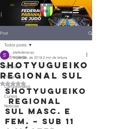
Post
Todos posts
sitefederacao
Todos posts
14 de jan. de 2019
2 min de leitura
Shotyugueiko
Notícias
Regional Sul
Fotos
Avaliado com NaN de 5 estrelas.
Campeonatos
Shotyugueiko
Cursos
 Regional 
Noticias
Sul Masc. E 
Fem. – SUB 11 