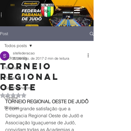
Post
Todos posts
sitefederacao
Todos posts
22 de ago. de 2017
2 min de leitura
Torneio
Notícias
Regional
Fotos
Oeste
Campeonatos
Avaliado com NaN de 5 estrelas.
Cursos
TORNEIO REGIONAL OESTE DE JUDÔ
Noticias
É com grande satisfação que a 
Delegacia Regional Oeste de Judô e 
Associação Iguaçuense de Judô, 
convidam todas as Academias a 