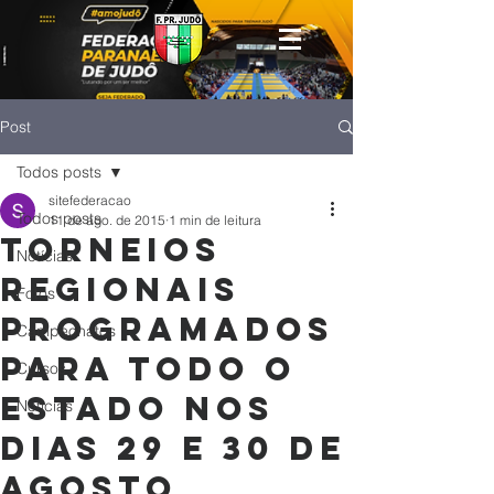
Post
Todos posts
sitefederacao
Todos posts
11 de ago. de 2015
1 min de leitura
Torneios
Notícias
Regionais
Fotos
programados
Campeonatos
para todo o
Cursos
Estado nos
Noticias
dias 29 e 30 de
agosto